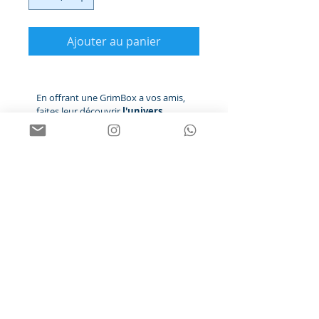
Ajouter au panier
En offrant une GrimBox a vos amis,
faites leur découvrir 
l'univers 
d'Ann Grim 
et invitez les à une 
immersion dans ses mondes 
parallèles.
			Inclus dans la 
GrimBox de décembre :
œuvre originale
multiple signé
lettre de l'artiste
Download Available Works